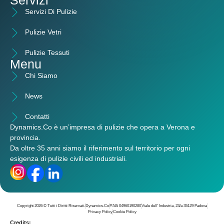
Servizi
Servizi Di Pulizie
Pulizie Vetri
Pulizie Tessuti
Menu
Chi Siamo
News
Contatti
Dynamics.Co è un’
impresa di pulizie che opera a Verona e
provincia
.
Da oltre 35 anni siamo il riferimento sul territorio per ogni
esigenza di pulizie civili ed industriali.
Copyright 2026 © Tutti i Diritti Riservati.
Dynamics.Co
P.IVA 04960190280
Viale dell' Industria, 23/a 35129 Padova
Privacy Policy
Cookie Policy
Credits: