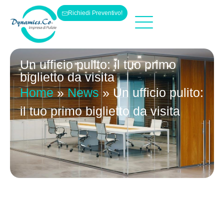
Richiedi Preventivo!
Servizi Di Pulizie
Pulizie Vetri
Pulizie Tessuti
Un ufficio pulito: il tuo primo
biglietto da visita
Home
»
News
»
Un ufficio pulito:
il tuo primo biglietto da visita