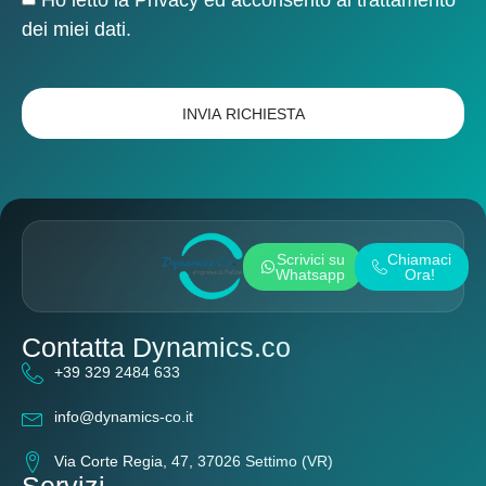
Ho letto la
Privacy
ed acconsento al trattamento
dei miei dati.
INVIA RICHIESTA
Scrivici su
Chiamaci
Whatsapp
Ora!
Contatta Dynamics.co
+39 329 2484 633
info@dynamics-co.it
Via Corte Regia, 47, 37026 Settimo (VR)