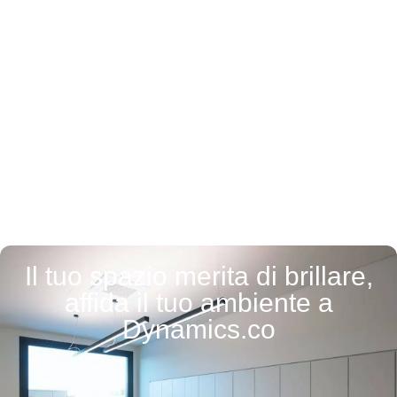
Impresa di Pulizie Affi
Il tuo spazio merita di brillare,
affida il tuo ambiente a
Dynamics.co