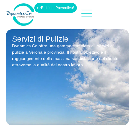
Richiedi Preventivo!
Servizi Di Pulizie
Pulizie Vetri
Pulizie Tessuti
Servizi di Pulizie
Dynamics.Co offre una gamma completa di
servizi di
pulizie a Verona e provincia,
Il nostro obiettivo è il
raggiungimento della massima soddisfazione del cliente
attraverso la qualità del nostro lavoro.