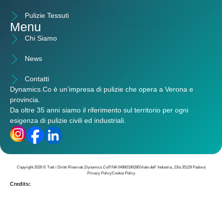
Pulizie Tessuti
Menu
Chi Siamo
News
Contatti
Dynamics.Co è un’
impresa di pulizie che opera a Verona e
provincia
.
Da oltre 35 anni siamo il riferimento sul territorio per ogni
esigenza di pulizie civili ed industriali.
Copyright 2026 © Tutti i Diritti Riservati.
Dynamics.Co
P.IVA 04960190280
Viale dell' Industria, 23/a 35129 Padova
Privacy Policy
Cookie Policy
Credits: