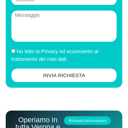
Ho letto la
Privacy
ed acconsento al
trattamento dei miei dati.
INVIA RICHIESTA
Operiamo in
Richiedi Informazioni
tutta Verona e