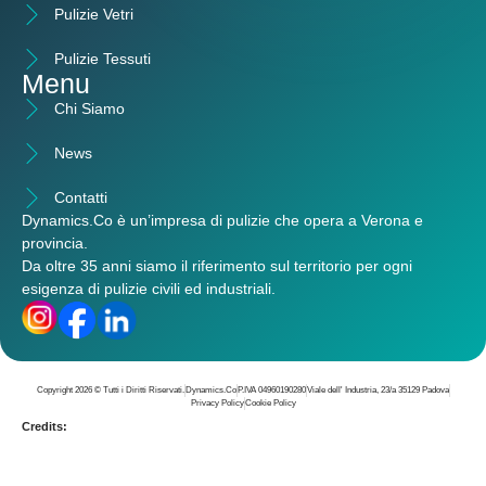
Pulizie Vetri
Pulizie Tessuti
Menu
Chi Siamo
News
Contatti
Dynamics.Co è un’
impresa di pulizie che opera a Verona e
provincia
.
Da oltre 35 anni siamo il riferimento sul territorio per ogni
esigenza di pulizie civili ed industriali.
Copyright 2026 © Tutti i Diritti Riservati.
Dynamics.Co
P.IVA 04960190280
Viale dell' Industria, 23/a 35129 Padova
Privacy Policy
Cookie Policy
Credits: